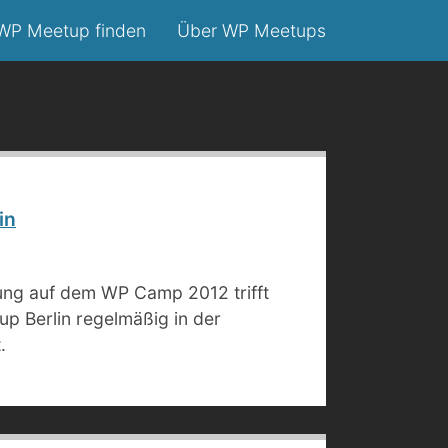
WP Meetup finden
Über WP Meetups
in
ung auf dem WP Camp 2012 trifft
p Berlin regelmäßig in der
.