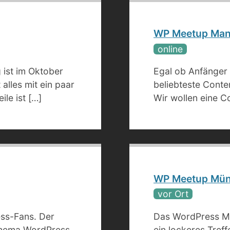
WP Meetup Ma
online
 ist im Oktober
Egal ob Anfänger 
alles mit ein paar
beliebteste Cont
ile ist […]
Wir wollen eine C
WP Meetup Mün
vor Ort
ess-Fans. Der
Das WordPress Me
hema WordPress
ein lockeres Tref