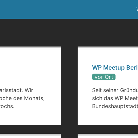
WP Meetup Berl
vor Ort
rlsstadt. Wir
Seit seiner Gründ
Woche des Monats,
sich das WP Meetu
wochs.
Bundeshauptstadt