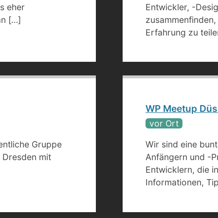
s eher
Entwickler, -Desig
n […]
zusammenfinden, 
Erfahrung zu teile
WP Meetup Düs
vor Ort
entliche Gruppe
Wir sind eine bu
 Dresden mit
Anfängern und -P
Entwicklern, die 
Informationen, Ti