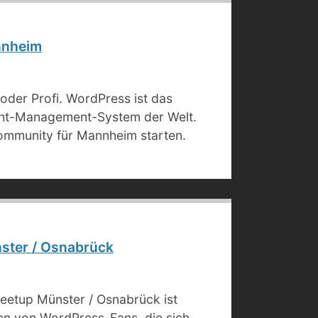
nnheim
oder Profi. WordPress ist das
ent-Management-System der Welt.
ommunity für Mannheim starten.
ster / Osnabrück
etup Münster / Osnabrück ist
fen von WordPress-Fans, die sich