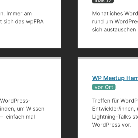
inaktiv
n. Immer am
Monatliches WordP
ft sich das wpFRA
rund um WordPres
sich austauschen 
WP Meetup Ha
vor Ort
n WordPress-
Treffen für WordP
finden, um Wissen
Entwickler/innen,
– einfach mal
Lightning-Talks s
WordPress vor.