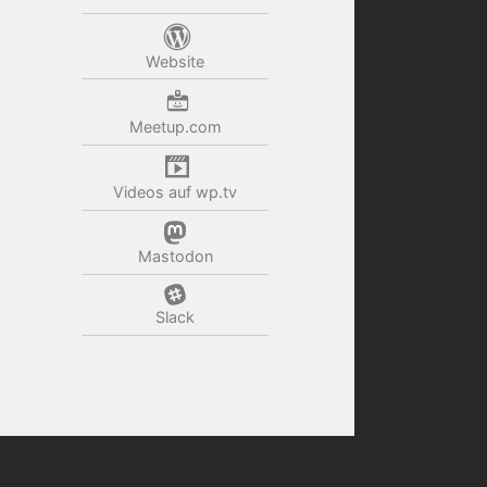
Website
Meetup.com
Videos auf wp.tv
Mastodon
Slack