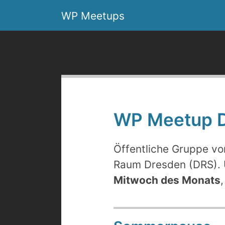
Skip
WP Meetups
to
content
WP Meetup 
Öffentliche Gruppe v
Raum Dresden (DRS). 
Mitwoch des Monats